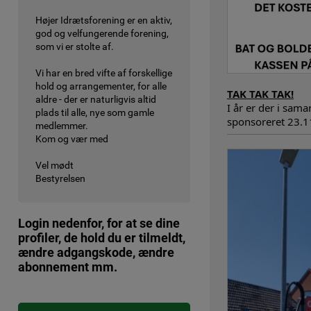
Højer Idrætsforening er en aktiv,
god og velfungerende forening,
som vi er stolte af.
Vi har en bred vifte af forskellige
hold og arrangementer, for alle
TAK TAK TAK!
aldre - der er naturligvis altid
I år er der i sa
plads til alle, nye som gamle
sponsoreret 23.11
medlemmer.
Kom og vær med
Vel mødt
Bestyrelsen
Login nedenfor, for at se dine
profiler, de hold du er tilmeldt,
ændre adgangskode, ændre
abonnement mm.