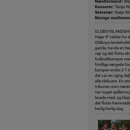
Næstformand:
Mad
Kasserer:
Tanja N
Sekretær:
Katja Ni
Menige medlemme
OLDBOYSLANDSHO
Højer IF takker for
Oldboys-landsholde
gamle, havde en fest
vejr og det flotte
fodboldkampen mell
frivillige sørgede for
kampen endte 2-1 ti
det var en rigtig dej
alle tilskuere. En st
tribunen som næste
var noget spillerne
levede med, og klap
det flotte fremmøde
herlig herlig dag