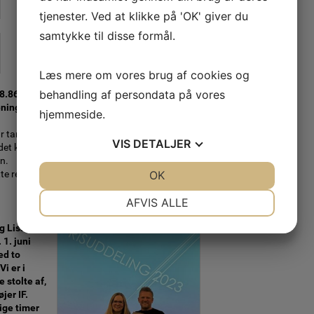
tjenester. Ved at klikke på 'OK' giver du
samtykke til disse formål.
Læs mere om vores brug af cookies og
behandling af persondata på vores
8.867 kr.
ening og
hjemmeside.
har tanket –
VIS
DETALJER
 det kan
n.
tte resultat
JA
NEJ
OK
JA
NEJ
NØDVENDIGE
PRÆFERENCER
AFVIS ALLE
JA
NEJ
JA
NEJ
g Lisa
 1. juni
MARKETING
STATISTIK
ed to
Vi er i
e stolte af,
jer IF.
ige timer