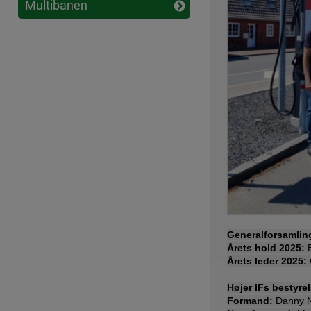
Multibanen
Generalforsamlin
Årets hold 2025:
B
Årets leder 2025:
Højer IFs bestyre
Formand:
Danny N