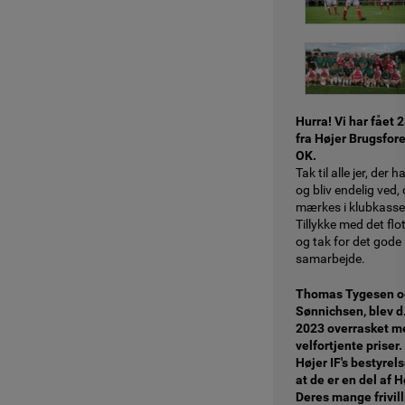
Hurra! Vi har fået 2
fra Højer Brugsfor
OK.
Tak til alle jer, der 
og bliv endelig ved,
mærkes i klubkasse
Tillykke med det flo
og tak for det gode
samarbejde.
Thomas Tygesen o
Sønnichsen, blev d.
2023 overrasket m
velfortjente priser.
Højer IF's bestyrels
at de er en del af Hø
Deres mange frivill