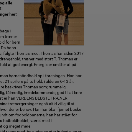
og alle
K!
nger her:
bage i
om træner
old for børn
. Da hans
p, fulgte Thomas med. Thomas har siden 2017
 drengehold, træner med stort T. Thomas er
 fuld af god energi. Energi der smitter af på
omas børnehåndbold op i foreningen. Han har
t 21 spillere på to hold, i alderen 6-13 år.
ldre beskrives Thomas som; rummelig,
nlig, tålmodig, imødekommende, god til at lære
indst er han VERDENS BEDSTE TRÆNER.
ne trænergerninger også altid villig til at
hvor der er behov. Han har bl.a. fjernet buske
ndt om fodboldbanerne, han har stået for
s fodboldholdet, været med i
t og meget mere.
d regne med, han yder en stor indsats, og er