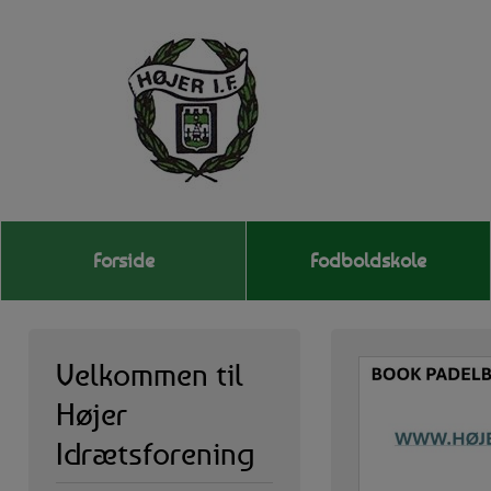
Forside
Fodboldskole
Velkommen til
Højer
Idrætsforening