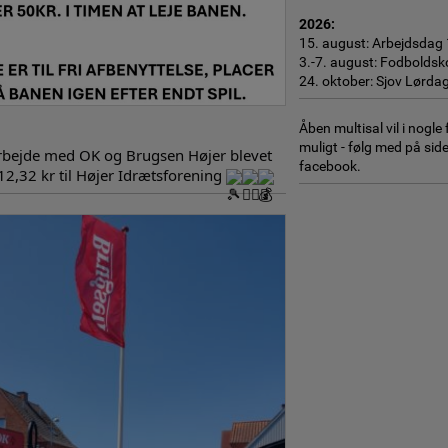
2026:
15. august: Arbejdsdag
3.-7. august: Fodboldsk
24. oktober: Sjov Lørda
Åben multisal vil i nogle
muligt - følg med på sid
marbejde med OK og Brugsen Højer blevet
facebook.
2,32 kr til Højer Idrætsforening