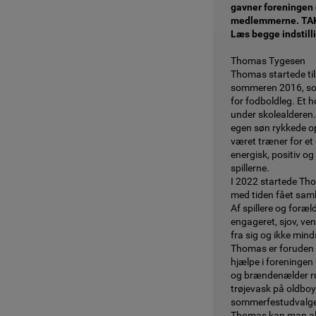
gavner foreningen 
medlemmerne. TA
Læs begge indstilli
Thomas Tygesen
Thomas startede til
sommeren 2016, s
for fodboldleg. Et h
under skolealderen
egen søn rykkede o
været træner for et
energisk, positiv og
spillerne.
I 2022 startede Th
med tiden fået samle
Af spillere og foræ
engageret, sjov, ve
fra sig og ikke m
Thomas er foruden si
hjælpe i foreningen 
og brændenælder ru
trøjevask på oldboy
sommerfestudvalge
Thomas kan man alti