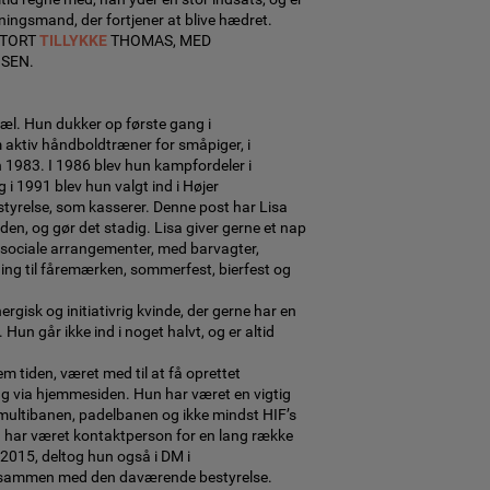
ningsmand, der fortjener at blive hædret.
STORT
TILLYKKE
THOMAS, MED
SEN.
jæl. Hun dukker op første gang i
aktiv håndboldtræner for småpiger, i
1983. I 1986 blev hun kampfordeler i
 i 1991 blev hun valgt ind i Højer
tyrelse, som kasserer. Denne post har Lisa
siden, og gør det stadig. Lisa giver gerne et nap
 sociale arrangementer, med barvagter,
ning til fåremærken, sommerfest, bierfest og
nergisk og initiativrig kvinde, der gerne har en
l. Hun går ikke ind i noget halvt, og er altid
em tiden, været med til at få oprettet
ing via hjemmesiden. Hun har været en vigtig
f multibanen, padelbanen og ikke mindst HIF’s
 har været kontaktperson for en lang række
 2015, deltog hun også i DM i
g sammen med den daværende bestyrelse.