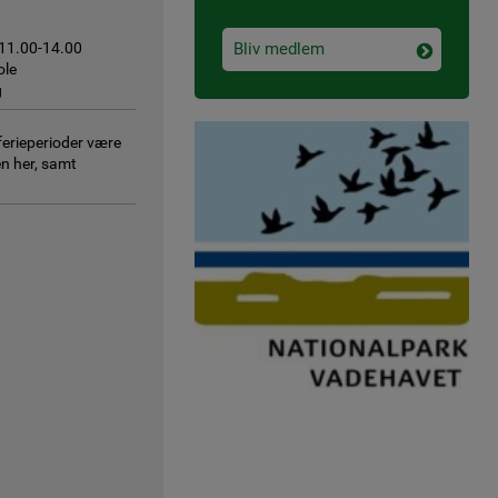
 11.00-14.00
Bliv medlem
ole
g
 ferieperioder være
en her, samt