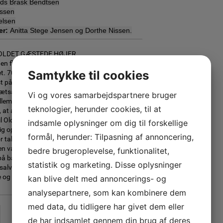
s Brask Bendtsen
issen
elsen
r:
Anitta Stege Jensen og Dorthe Nissen.
LDET GÆSTEDE HØJER
 den flotte opbakning til arrangementet med
Samtykke til cookies
t. 700 mennesker fra nær og fjern – unge som
 på Højer Stadion, fredag d. 11/8. Det dejlige
 idrætsanlæg dannede rammen for
Vi og vores samarbejdspartnere bruger
em Højer IF og Oldboys-landsholdet. Mange
teknologier, herunder cookies, til at
, at alt klappede - stor tak til dem alle. Selve
l Oldboys-landsholdet. Pyt med resultatet –
indsamle oplysninger om dig til forskellige
lig oplevelse. For spillerne, for gæsterne og for
formål, herunder: Tilpasning af annoncering,
or tak skal lyde til Sydbankfonden for støtten til
n var udsolgt. Stemningen på især tribunen
bedre brugeroplevelse, funktionalitet,
 på banen i den grad kunne høre. Publikum
statistik og marketing. Disse oplysninger
salverne bragede ned mod spillerne. Tak for
 og opbakning til arrangementet! Tak for en
kan blive delt med annoncerings- og
analysepartnere, som kan kombinere dem
med data, du tidligere har givet dem eller
de har indsamlet gennem din brug af deres