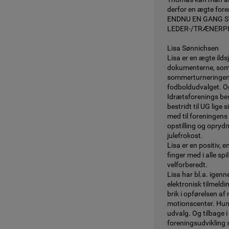
derfor en ægte fore
ENDNU EN GANG 
LEDER-/TRÆNERPI
Lisa Sønnichsen
Lisa er en ægte ilds
dokumenterne, som 
sommerturneringen 
fodboldudvalget. Og
Idrætsforenings bes
bestridt til UG lige 
med til foreningens
opstilling og opryd
julefrokost.
Lisa er en positiv, e
finger med i alle spi
velforberedt.
Lisa har bl.a. igenn
elektronisk tilmeld
brik i opførelsen a
motionscenter. Hun
udvalg. Og tilbage i
foreningsudviklin