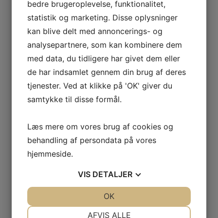
bedre brugeroplevelse, funktionalitet,
Der er
mulighed for at få lavet en kropsanalyse
der giver
indblik i din kropssammensætning og din sundhed.
statistik og marketing. Disse oplysninger
kan blive delt med annoncerings- og
Træningstid:
Onsdage, 19.00-20.00, i marskhallen.
analysepartnere, som kan kombinere dem
Periode: 8. okt. - 11. marts.
med data, du tidligere har givet dem eller
de har indsamlet gennem din brug af deres
Ingen træning i uge 42, 52, 1 og 7.
tjenester. Ved at klikke på 'OK' giver du
TILMELDING FRA GANG TIL GANG:
samtykke til disse formål.
Hvis holdet ikke er fuldt booket, er der åbne pladser fra
gang til gang. Pris 40kr.
Læs mere om vores brug af cookies og
Instruktør: Jane Boes
behandling af persondata på vores
hjemmeside.
VIS
DETALJER
Bliv medlem
JA
NEJ
OK
JA
NEJ
NØDVENDIGE
PRÆFERENCER
AFVIS ALLE