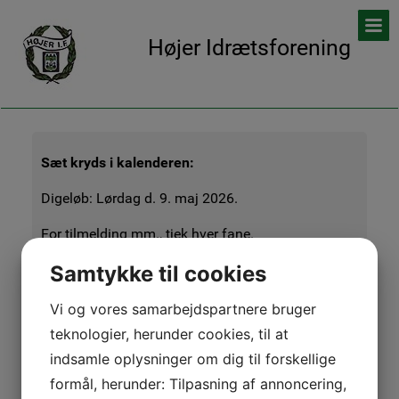
Højer Idrætsforening
Sæt kryds i kalenderen:
Digeløb: Lørdag d. 9. maj 2026.
For tilmelding mm., tjek hver fane.
Samtykke til cookies
Digeløb
Vi og vores samarbejdspartnere bruger
Løbedistancer
teknologier, herunder cookies, til at
Der løbes 3 forskellige distancer på hhv. 4,4, 9,3 og 21,1
km samt et løb for børnehavebørn på 421 m (1/100
indsamle oplysninger om dig til forskellige
maraton).
formål, herunder: Tilpasning af annoncering,