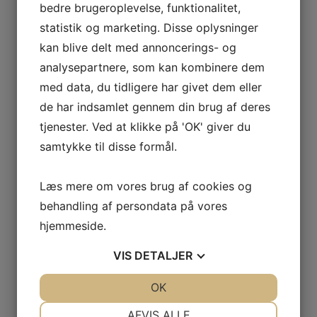
Startgebyr
bedre brugeroplevelse, funktionalitet,
Børn
statistik og marketing. Disse oplysninger
Løb 4,4 og 9,3 km: Kr. 40.
Voksne
kan blive delt med annoncerings- og
Løb 4,4 og 9,3 km: Kr. 60.
analysepartnere, som kan kombinere dem
Halvmaraton: Kr. 80.
med data, du tidligere har givet dem eller
Tilmelding
de har indsamlet gennem din brug af deres
For forhåndstilmelding se venligst under invitationen.
tjenester. Ved at klikke på 'OK' giver du
Eftertilmelding
samtykke til disse formål.
På startstedet fra kl. 09.00 til 10.30 mod et gebyr på kr.
20.
Læs mere om vores brug af cookies og
Forhåndstilmeldte
behandling af persondata på vores
Afhentning af startnr. og evt. betaling fra kl. 09.00 til
10.30 ved Marskhallen.
hjemmeside.
VIS
DETALJER
Bliv medlem
JA
NEJ
OK
JA
NEJ
NØDVENDIGE
PRÆFERENCER
AFVIS ALLE