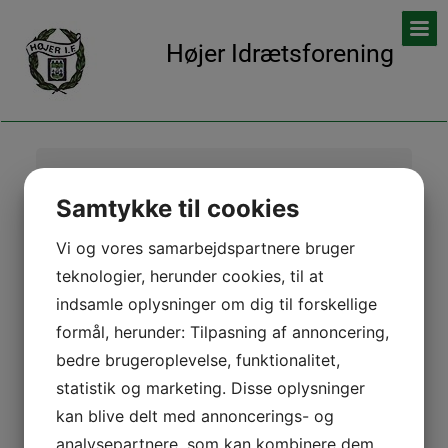
Højer Idrætsforening
Træningstid:
For både damer og herrer er træningstiderne tirsdag og
Samtykke til cookies
fredag kl. 09.30-11.00.
Vi og vores samarbejdspartnere bruger
teknologier, herunder cookies, til at
Kontingent:
Et årskontigent koster kr. 100.
indsamle oplysninger om dig til forskellige
formål, herunder: Tilpasning af annoncering,
Formand:
bedre brugeroplevelse, funktionalitet,
Anna Margrethe Zeerow
statistik og marketing. Disse oplysninger
Mejerigården 2
6261 Bredebro
kan blive delt med annoncerings- og
Tlf.: 27 52 86 22
analysepartnere, som kan kombinere dem