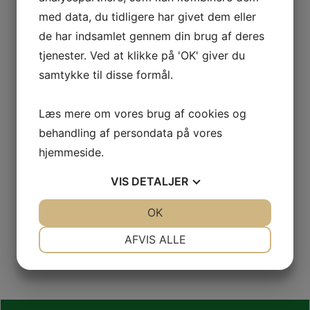
Udvalgsmedlemmer:
med data, du tidligere har givet dem eller
Jens Hermann
de har indsamlet gennem din brug af deres
74 78 35 51
tjenester. Ved at klikke på 'OK' giver du
Tove Nielsen
samtykke til disse formål.
Tlf.: 21 76 21 24
Læs mere om vores brug af cookies og
behandling af persondata på vores
Bliv medlem
hjemmeside.
VIS
DETALJER
Går du og drømmer om at blive frivillig hjælper i Højer
IF, så klik her:
JA
NEJ
OK
JA
NEJ
NØDVENDIGE
PRÆFERENCER
Bliv medlem
AFVIS ALLE
JA
NEJ
JA
NEJ
MARKETING
STATISTIK