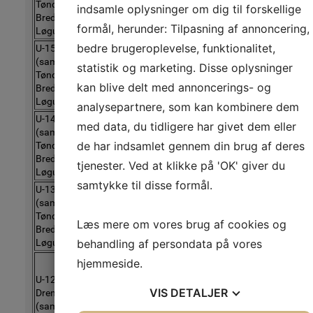
Tønder,
2009-2010
forskellige
Torben Bonde m
indsamle oplysninger om dig til forskellige
Bredebro og
steder
formål, herunder: Tilpasning af annoncering,
Løgumkloster)
bedre brugeroplevelse, funktionalitet,
U-15 Drenge
(samarb. hold
Træner
statistik og marketing. Disse oplysninger
Tønder,
2011
forskellige
August Sørense
kan blive delt med annoncerings- og
Bredebro og
steder
Løgumkloster)
analysepartnere, som kan kombinere dem
U-14 Drenge
med data, du tidligere har givet dem eller
(samarb. hold
Træner
de har indsamlet gennem din brug af deres
Tønder,
2012
forskellige
Michael Pallese
Bredebro og
steder
tjenester. Ved at klikke på 'OK' giver du
Løgumkloster)
samtykke til disse formål.
U-13 Drenge
(samarb. hold
Træner
Tønder,
2013
forskellige
Jannick Clausen
Læs mere om vores brug af cookies og
Bredebro og
steder
Løgumkloster)
behandling af persondata på vores
Mandag og
hjemmeside.
onsdag
U-12/13
17.00-18.30
VIS
DETALJER
Drenge
2013-2014
Træner lige
Lau Møller
(samarb.