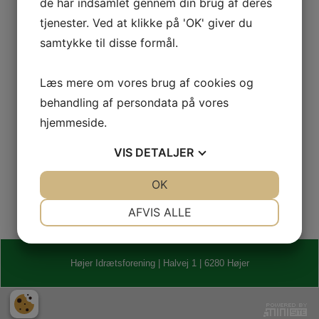
de har indsamlet gennem din brug af deres
Louise Nissen
tjenester. Ved at klikke på 'OK' giver du
samtykke til disse formål.
Bliv medlem
Læs mere om vores brug af cookies og
behandling af persondata på vores
hjemmeside.
Går du og drømmer om at blive frivillig hjælper i Højer
IF, så klik her:
VIS
DETALJER
Bliv medlem
JA
NEJ
OK
JA
NEJ
NØDVENDIGE
PRÆFERENCER
AFVIS ALLE
JA
NEJ
JA
NEJ
MARKETING
STATISTIK
Højer Idrætsforening | Halvej 1 | 6280 Højer