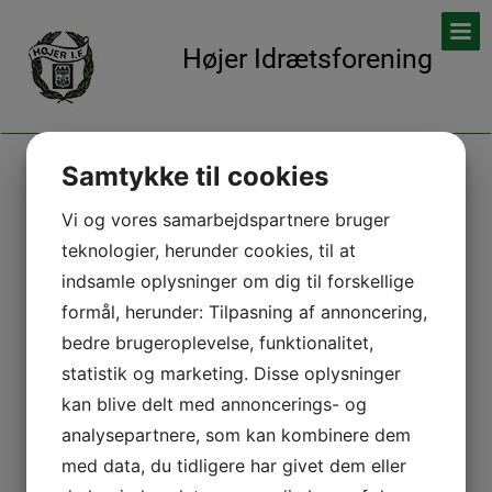
Højer Idrætsforening
Samtykke til cookies
UDVALGSMEDLEMMER OG ANSVARSOMRÅDER!
Vi og vores samarbejdspartnere bruger
Katja Nielsen
teknologier, herunder cookies, til at
Agertoften 10, 6280 Højer
Formand
indsamle oplysninger om dig til forskellige
41 18 78 29
formål, herunder: Tilpasning af annoncering,
prilen16@gmail.com
bedre brugeroplevelse, funktionalitet,
Kathrin Jensen
statistik og marketing. Disse oplysninger
Strandvej 23, 6280 Højer
Kurser
kan blive delt med annoncerings- og
22 93 39 63
analysepartnere, som kan kombinere dem
Marianne Nielsen
med data, du tidligere har givet dem eller